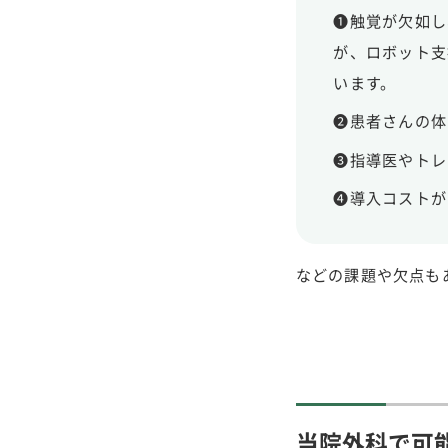
❶触覚が欠如し
が、ロボット支
います。
❷患者さんの体
❸指導医やトレ
❹導入コストが
などの課題や欠点も
当院外科で可