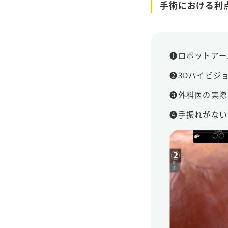
手術における利
❶ロボットアー
❷3Dハイビジ
❸外科医の実際
❹手振れがない