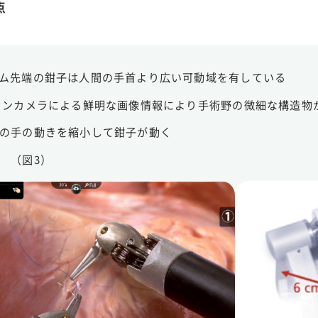
点
ム先端の鉗子は人間の手首より広い可動域を有している
ョンカメラによる鮮明な画像情報により手術野の微細な構造物
の手の動きを縮小して鉗子が動く
 （図3）