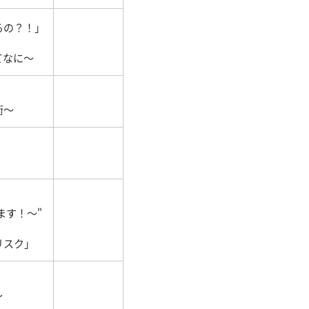
るの？！」
てなに〜
術〜
ます！～"
リスク」
〜