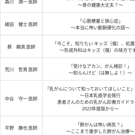
森川 潤一 医師
～骨の健康大丈夫？～
「心筋梗塞と狭心症」
綾田 健士 医師
～本当に怖い動脈硬化の話～
「今こそ、知りたい キッズ（傷）、処
蔡 顯真 医師
～形成外科はキッズ（傷）の味方で
「受けなアカン、がん検診！」
荒川 哲男 医師
～知らんけど（は無しよ！）～
「乳がんについて知っておいてほしいこと」
～日本乳癌学会発行
中谷 守一 医師
患者さんのための乳がん診療ガイドラ
2023年度版から～
「肺がんは怖い病気？」
平野 勝也 医師
〜ここまで進歩した肺がん治療〜