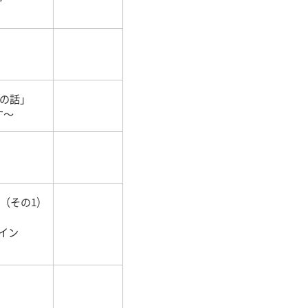
置の話」
す～
（その1）
イン