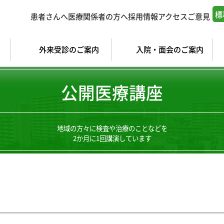
標
患者さんへ
医療関係者の方へ
採用情報
アクセス
ご意見
外来受診のご案内
入院・面会のご案内
公開医療講座
地域の方々に検査や治療のことなどを
2か月に1回講演しています