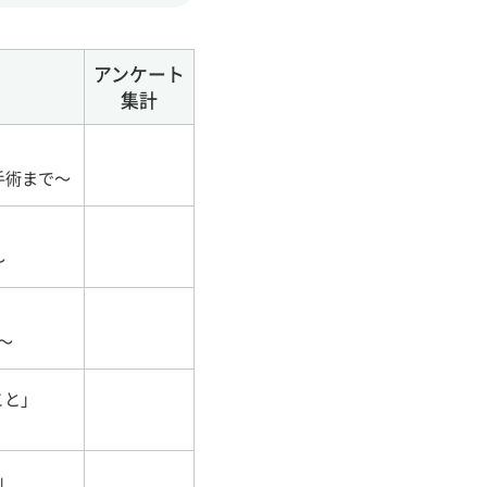
アンケート
集計
」
手術まで～
～
～
こと」
」