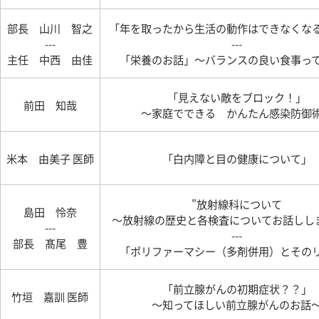
部長 山川 智之
「年を取ったから生活の動作はできなくな
---
---
主任 中西 由佳
「栄養のお話」〜バランスの良い食事っ
「見えない敵をブロック！」
前田 知哉
〜家庭でできる かんたん感染防御
米本 由美子 医師
「白内障と目の健康について」
"放射線科について
島田 怜奈
～放射線の歴史と各検査についてお話しし
---
---
部長 髙尾 豊
「ポリファーマシー（多剤併用）とその
「前立腺がんの初期症状？？」
竹垣 嘉訓 医師
～知ってほしい前立腺がんのお話