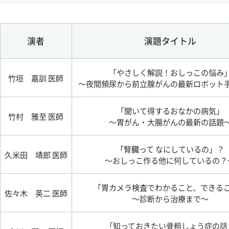
演者
演題タイトル
「やさしく解説！おしっこの悩み
竹垣 嘉訓 医師
～夜間頻尿から前立腺がんの最新ロボット
「聞いて得するおなかの病気」
竹村 雅至 医師
～胃がん・大腸がんの最新の話題
「腎臓って なにしているの」？
久米田 靖郎 医師
～おしっこ作る他に何しているの？
「胃カメラ検査でわかること、できる
佐々木 英二 医師
～診断から治療まで～
「知っておきたい骨粗しょう症の話