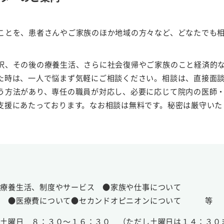
ことを、患者さんやご家族のほか地域の方々など、どなたでも
択、その後の療養生活、さらに社会復帰やご家族のこと経済的
た時は、一人で悩まず気軽にご相談ください。相談は、直接面
う方法があり、専任の職員が対応し、必要に応じて院内の医師
支援にあたっております。なお相談は無料です。秘密は厳守いた
】
●療養生活、制度やサービス ●家族や仕事について
て ●医療費について●セカンドオピニオンについて 等
～土曜日 ８：３０～１６：３０ （ただし土曜日は１４：３０