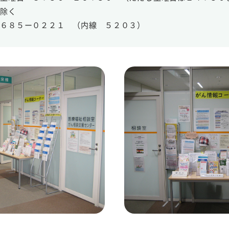
を除く
６６８５ー０２２１ （内線 ５２０３）