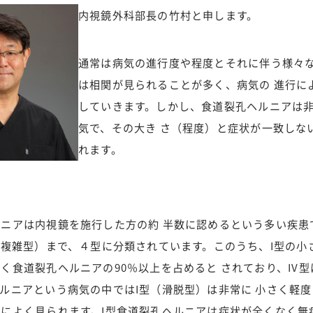
内視鏡外科部長の竹村と申します。
通常は病気の進行度や程度とそれに伴う様々
は相関が見られることが多く、病気の 進行に
していきます。しかし、食道裂孔ヘルニアは
気で、その大き さ（程度）と症状が一致しな
れます。
ニアは内視鏡を施行した方の約 半数に認めるという多い疾患
（複雑型）まで、４型に分類されています。このうち、I型の小
く食道裂孔ヘルニアの90％以上を占めると されており、IV
ルニアという病気の中ではI型（滑脱型）は非常に 小さく軽
によく見られます。I型食道裂孔ヘルニアは症状が全くなく無