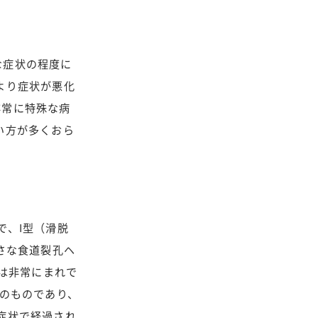
な症状の程度に
より症状が悪化
非常に特殊な病
い方が多くおら
で、I型（滑脱
さな食道裂孔ヘ
型は非常にまれで
度のものであり、
症状で経過され