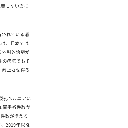
改善しない方に
行われている消
れは、日本では
る外科的治療が
性の病気でもそ
・向上させ得る
裂孔ヘルニアに
年間手術件数が
術件数が増える
2019年以降