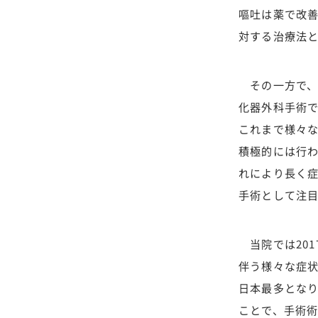
嘔吐は薬で改
対する治療法
その一方で、
化器外科手術
これまで様々
積極的には行わ
れにより長く
手術として注
当院では201
伴う様々な症状
日本最多となり
ことで、手術術