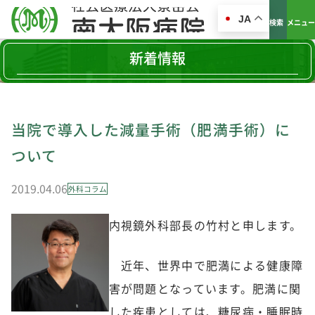
JA
検索
メニュー
新着情報
当院で導入した減量手術（肥満手術）に
ついて
2019.04.06
外科コラム
内視鏡外科部長の竹村と申します。
近年、世界中で肥満による健康障
害が問題となっています。肥満に関
した疾患としては、糖尿病・睡眠時