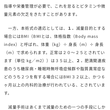
指導や栄養管理が必要で、これを怠るとビタミンや微
量元素の欠乏をきたすことがあります。
一方、本術式の適応としては、
１．
減量目的とする
場合にはBMI（BMIとは、体格指数（Body mass
index）と呼ばれ、体重（kg）÷ 身長（m）÷ 身長
（m）で求められます。正常は２０～２５とされてい
ます（単位 kg／m2））は３５以上、
２．
肥満関連疾
患のうち糖尿病・睡眠時無呼吸症候群や脂質異常症な
どのうち２つを有する場合にはBMI３２以上、かつ６
ヶ月以上の内科的治療が行われている、とされていま
す。
減量手術はあくまで減量のための一つの手段にしか