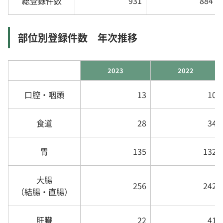
総登録件数
931
884
部位別登録件数 年次推移
2023
2022
口腔・咽頭
13
10
食道
28
34
胃
135
132
大腸
256
242
（結腸・直腸）
肝臓
22
41