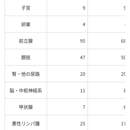
子宮
9
9
卵巣
4
-
前立腺
95
68
膀胱
47
50
腎・他の尿路
20
29
脳・中枢神経系
11
8
甲状腺
7
6
悪性リンパ腫
25
17