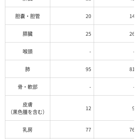
胆嚢・胆管
20
14
膵臓
25
26
喉頭
-
-
肺
95
81
骨・軟部
-
-
皮膚
12
9
（黒色腫を含む）
乳房
77
76